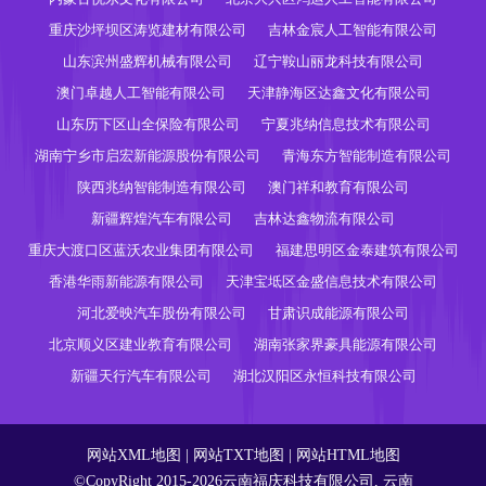
重庆沙坪坝区涛览建材有限公司
吉林金宸人工智能有限公司
山东滨州盛辉机械有限公司
辽宁鞍山丽龙科技有限公司
澳门卓越人工智能有限公司
天津静海区达鑫文化有限公司
山东历下区山全保险有限公司
宁夏兆纳信息技术有限公司
湖南宁乡市启宏新能源股份有限公司
青海东方智能制造有限公司
陕西兆纳智能制造有限公司
澳门祥和教育有限公司
新疆辉煌汽车有限公司
吉林达鑫物流有限公司
重庆大渡口区蓝沃农业集团有限公司
福建思明区金泰建筑有限公司
香港华雨新能源有限公司
天津宝坻区金盛信息技术有限公司
河北爱映汽车股份有限公司
甘肃识成能源有限公司
北京顺义区建业教育有限公司
湖南张家界豪具能源有限公司
新疆天行汽车有限公司
湖北汉阳区永恒科技有限公司
网站XML地图
|
网站TXT地图
|
网站HTML地图
©CopyRight 2015-2026云南福庆科技有限公司, 云南