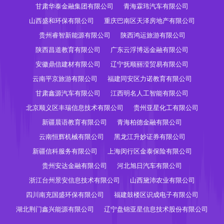
甘肃华泰金融集团有限公司
青海霖玮汽车有限公司
山西盛和环保有限公司
重庆巴南区天泽房地产有限公司
贵州睿智新能源有限公司
陕西鸿运旅游有限公司
陕西昌道教育有限公司
广东云浮博远金融有限公司
安徽鼎信建材有限公司
辽宁抚顺丽滢贸易有限公司
云南平京旅游有限公司
福建同安区力诺教育有限公司
甘肃鑫源汽车有限公司
江西明名人工智能有限公司
北京顺义区丰瑞信息技术有限公司
贵州亚星化工有限公司
新疆晨语教育有限公司
青海柏德金融有限公司
云南恒辉机械有限公司
黑龙江升妙证券有限公司
新疆信科服务有限公司
上海闵行区金泰保险有限公司
贵州安达金融有限公司
河北旭日汽车有限公司
浙江台州景安信息技术有限公司
山西黛沛农业有限公司
四川南充国盛环保有限公司
福建鼓楼区识成电子有限公司
湖北荆门鑫兴能源有限公司
辽宁盘锦亚星信息技术股份有限公司